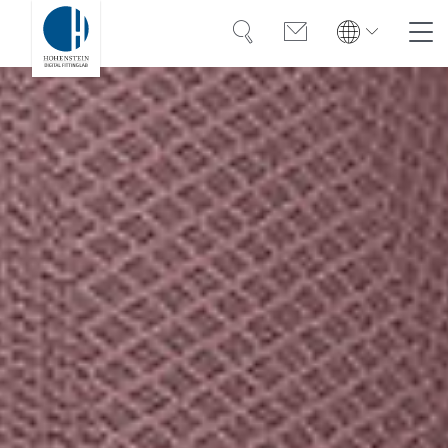
Suche
Kontakt
Global
Suche
English
Deutsch
Lösungen
Weiterbildung
Referenzen
Über uns