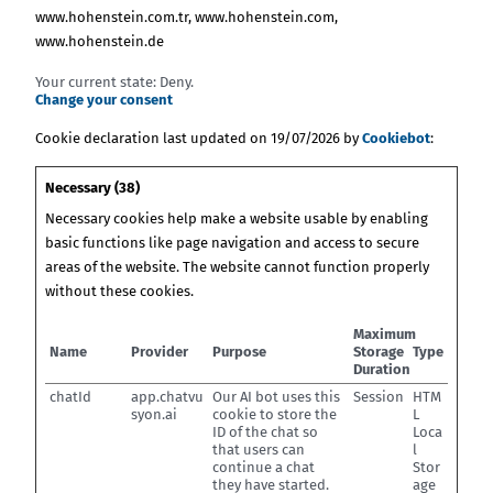
www.hohenstein.com.tr, www.hohenstein.com,
www.hohenstein.de
Your current state: Deny.
Change your consent
Cookie declaration last updated on 19/07/2026 by
Cookiebot
:
Necessary (38)
Necessary cookies help make a website usable by enabling
basic functions like page navigation and access to secure
areas of the website. The website cannot function properly
without these cookies.
Maximum
Name
Provider
Purpose
Storage
Type
Duration
chatId
app.chatvu
Our AI bot uses this
Session
HTM
syon.ai
cookie to store the
L
ID of the chat so
Loca
that users can
l
continue a chat
Stor
they have started.
age