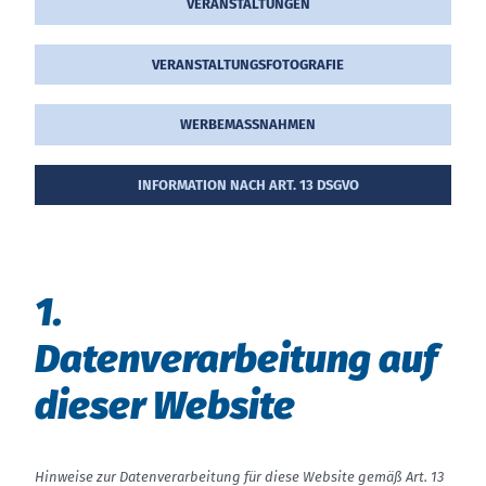
VER­AN­STAL­TUN­GEN
VER­AN­STAL­TUNGS­FO­TO­­GRA­FIE
WER­BE­MASS­NAH­MEN
INFORMATION NACH ART. 13 DSGVO
1.
Da­ten­ver­ar­bei­tung auf
die­ser Web­site
Hinweise zur Datenverarbeitung für diese Website gemäß Art. 13