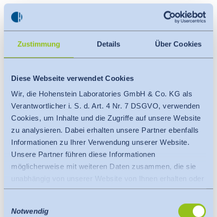
c) Recht auf Sperrung
Des Weiteren können Sie Ihre Daten sperren lassen.
Damit eine Sperrung Ihrer Daten jederzeit
Zustimmung
Details
Über Cookies
berücksichtigt werden kann, müssen diese Daten zu
Kontrollzwecken in einer Sperrdatei vorgehalten
werden.
Diese Webseite verwendet Cookies
d) Recht auf Löschung
Wir, die Hohenstein Laboratories GmbH & Co. KG als
Verantwortlicher i. S. d. Art. 4 Nr. 7 DSGVO, verwenden
Sie können die Löschung Ihrer personenbezogenen
Cookies, um Inhalte und die Zugriffe auf unsere Website
Daten verlangen, soweit keine gesetzlichen
zu analysieren. Dabei erhalten unsere Partner ebenfalls
Aufbewahrungspflichten bestehen. Soweit eine
Informationen zu Ihrer Verwendung unserer Website.
solche Verpflichtung besteht, sperren wir Ihre Daten
Unsere Partner führen diese Informationen
auf Wunsch. Liegen die entsprechenden gesetzlichen
möglicherweise mit weiteren Daten zusammen, die sie
Voraussetzungen vor, werden wir auch ohne
unabhängig von unserer Website von Ihnen erhalten oder
Vorliegen Ihres Verlangens Ihre personenbezogenen
gesammelt haben.
Einwilligungsauswahl
Daten löschen.
Es findet eine Datenübermittlung an ein Drittland oder
Notwendig
eine internationale Organisation statt. Berücksichtigt