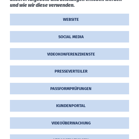
und wie wir diese verwenden.
WEBSITE
SOCIAL MEDIA
VIDEO­KON­FE­RENZ­DIEN­STE
PRES­SE­VER­TEI­LER
PASS­FORM­PRÜ­FUN­GEN
KUN­DEN­POR­TAL
VIDEO­ÜBER­WA­CHUNG