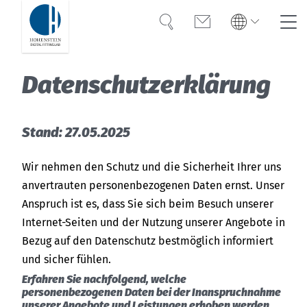
Suche
Kontakt
Global
Suche
Da­ten­schutz­er­klä­rung
English
Deutsch
Lösungen
Stand: 27.05.2025
Weiterbildung
Wir nehmen den Schutz und die Sicherheit Ihrer uns
anvertrauten personenbezogenen Daten ernst. Unser
Referenzen
Anspruch ist es, dass Sie sich beim Besuch unserer
Internet-Seiten und der Nutzung unserer Angebote in
Über uns
Bezug auf den Datenschutz bestmöglich informiert
und sicher fühlen.
Erfahren Sie nachfolgend, welche
personenbezogenen Daten bei der Inanspruchnahme
unserer Angebote und Leistungen erhoben werden