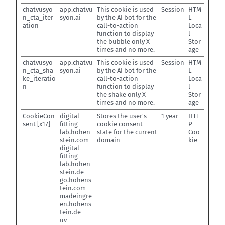
chatvusyo
app.chatvu
This cookie is used
Session
HTM
n_cta_iter
syon.ai
by the AI bot for the
L
ation
call-to-action
Loca
function to display
l
the bubble only X
Stor
times and no more.
age
chatvusyo
app.chatvu
This cookie is used
Session
HTM
n_cta_sha
syon.ai
by the AI bot for the
L
ke_iteratio
call-to-action
Loca
n
function to display
l
the shake only X
Stor
times and no more.
age
CookieCon
digital-
Stores the user's
1 year
HTT
sent [x17]
fitting-
cookie consent
P
lab.hohen
state for the current
Coo
stein.com
domain
kie
digital-
fitting-
lab.hohen
stein.de
go.hohens
tein.com
madeingre
en.hohens
tein.de
uv-