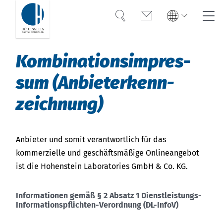
Suche
Kontakt
Global
Suche
Kom­bi­na­ti­ons­im­pres­
English
Deutsch
sum (An­bieter­kenn­
Lösungen
zeich­nung)
Weiterbildung
Referenzen
Anbieter und somit verantwortlich für das
kommerzielle und geschäftsmäßige Onlineangebot
Über uns
ist die Hohenstein Laboratories GmbH & Co. KG.
Informationen gemäß § 2 Absatz 1 Dienstleistungs-
Informationspflichten-Verordnung (DL-InfoV)