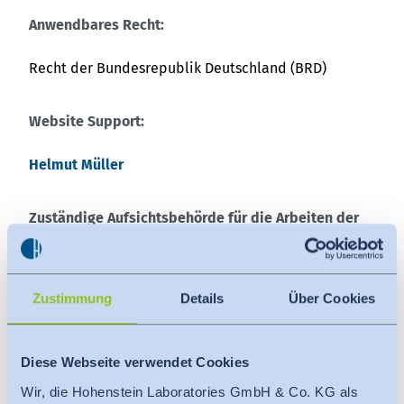
Anwendbares Recht:
Recht der Bundesrepublik Deutschland (BRD)
Website Support:
Helmut Müller
Zuständige Aufsichtsbehörde für die Arbeiten der
Hohenstein Laboratories GmbH & Co KG mit
Krankheitserregern:
Regierungspräsidium Tübingen
Zustimmung
Details
Über Cookies
Konrad-Adenauer-Str. 20
72072 Tübingen
Diese Webseite verwendet Cookies
DEUTSCHLAND
Wir, die Hohenstein Laboratories GmbH & Co. KG als
Telefon:
+49 7071 757-0