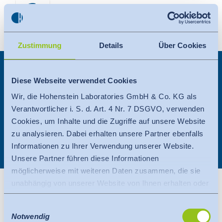
Suche
Kontakt
Global
Zustimmung
Details
Über Cookies
Suche
English
Deutsch
Suche
Diese Webseite verwendet Cookies
Lösungen
Wir, die Hohenstein Laboratories GmbH & Co. KG als
Suche
Verantwortlicher i. S. d. Art. 4 Nr. 7 DSGVO, verwenden
Weiterbildung
Cookies, um Inhalte und die Zugriffe auf unsere Website
zu analysieren. Dabei erhalten unsere Partner ebenfalls
Referenzen
Informationen zu Ihrer Verwendung unserer Website.
Unsere Partner führen diese Informationen
Über uns
möglicherweise mit weiteren Daten zusammen, die sie
unabhängig von unserer Website von Ihnen erhalten oder
gesammelt haben.
Einwilligungsauswahl
Es findet eine Datenübermittlung an ein Drittland oder
Notwendig
eine internationale Organisation statt. Berücksichtigt